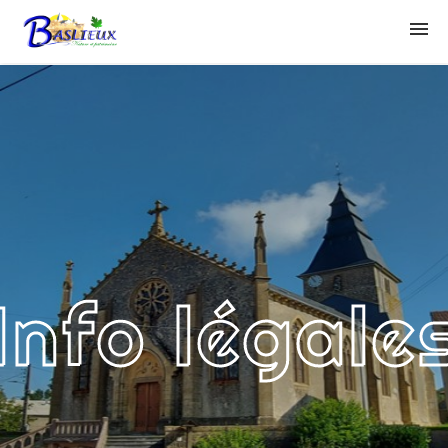
COMMUNE
CONSEIL
URBANISME
Info légale