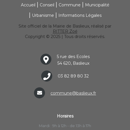
Accueil
Conseil
Commune
Municipalité
Urbanisme
Informations Légales
Site officiel de la Mairie de Baslieux, réalisé par
RITTER Zoé
Copyright © 2025 | Tous droits réservés.
5 rue des Ecoles
54 620, Baslieux
03 82 89 80 32
commune@baslieux.fr
Horaires
Mardi : 9h à 12h - de 13h à 17h